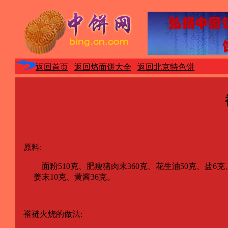
返回首页
返回烙面饼大全
返回北京特色饼
原料:
面粉510克、肥瘦猪肉末360克、花生油50克、盐6克、芝
姜末10克、黄酱36克。
褡裢火烧的做法: