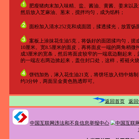
肥瘦猪肉末加入味精、盐、酱油、黄酱、姜末以及清
然后放入芝麻油、葱末，搅拌均匀，成为馅料；
面粉加入清水252克和成面团，揉透揉光，放置饧面
案板上涂抹花生油5克，将饧好的面团揉均匀，搓成
10厘米。宽8.5厘米的面皮，再将面皮一端的两角稍微
成3厘米的宽条，然后将面皮较窄的一端底边翻起来，盖
的一端左右两边掀起来，盖住封口处，这样，褡裢火烧
饼铛加热，淋入花生油21克，将饼坯放入铛中烙制
约3分钟，两面呈金黄色熟透即可。
返回首页
返回
中国互联网违法和不良信息举报中心