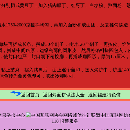
分别切成黄豆丁，加入猪肉膘丁、红枣丁、白糖粉、熟面粉、
清水1750-2000克搅拌均匀，再加入面粉和成面团，反复揉匀揉
再搓成长条。揪成30个剂子，共计120个剂子，再按皮、馅为1.5
擀成中间略厚，边缘稍薄的圆形皮，然后将馅料搓圆包入，
使封口包严，封口朝下稍按扁，再擀成扁圆形，厚为1.5厘米；
粘上芝麻，摆入烤盘后，面上逐个盖印，送入烤炉中，炉温140
绿色转为金黄色即可，取出冷却即可。
返回首页
返回烤面饼做法大全
返回福建特色饼
信息举报中心
中国互联网协
110 报警服务