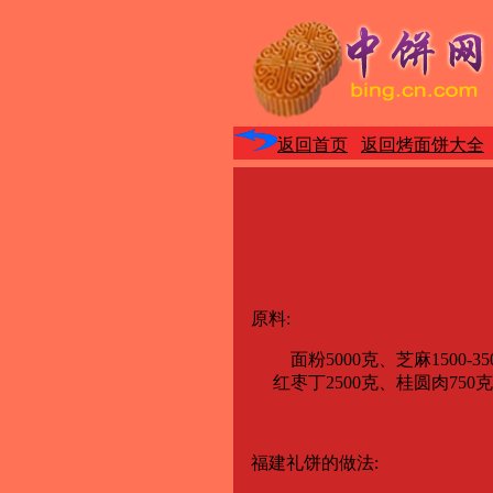
返回首页
返回烤面饼大全
原料:
面粉5000克、芝麻1500-350
红枣丁2500克、桂圆肉750克、瓜
福建礼饼的做法: