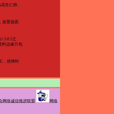
熟花生仁粉、
透，放置饧面
:8.5之
皮料边缘只包
℃，烘烤时
会网络诚信推进联盟
网络