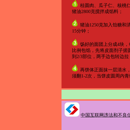
桂圆肉、瓜子仁、核桃仁
猪油2800克搅拌成馅料；
猪油1250克加入饴糖和
15分钟；
饧好的面团上分成4块，每块
比例包馅，先将皮面剂子搓圆，
到2/3部位，两手边包转边拉，
再饼体正面抹一层清水，
须翻1-2次，当饼皮圆周内青
中国互联网违法和不良