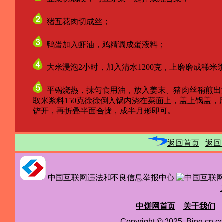
猪五花肉切成丝；
鸭蛋加入虾油，鸡精调成蛋液料；
大米浸泡2小时，加入清水1200克，上磨磨成稀
平锅烧热，抹匀食用油，放入姜末、猪肉丝稍煎出油
取米浆料150克徐徐倒入锅内浇在菜面上，盖上锅盖，
铲开，再折叠半面合拢，成半月形即可。
返回首页
返回
中国互联网违法和不良信息举报中心
中饼网首页
关于我们
Copyright © 2025 Bing.cn