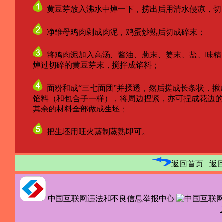
黄豆芽放入沸水中焯一下，捞出后用清水侵凉，切
净雏母鸡肉剁成肉泥，鸡蛋炒熟后切成碎末；
将鸡肉泥加入高汤、酱油、葱末、姜末、盐、味精
焯过切碎的黄豆芽末，搅拌成馅料；
面粉和成“三七面团”并揉透，然后搓成长条状，揪
馅料（和包合子一样），将周边捏紧，亦可捏成花边的
其余的材料全部做成生坯；
把生坯用旺火蒸制蒸熟即可。
返回首页
返
中国互联网违法和不良信息举报中心