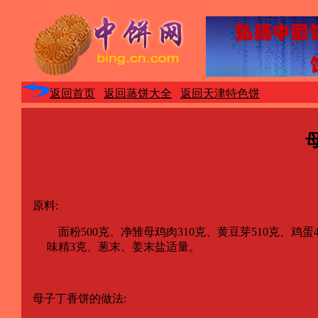
返回首页
返回蒸饼大全
返回天津特色饼
原料:
面粉500克、净雏母鸡肉310克、黄豆芽510克、鸡蛋4个
味精3克、葱末、姜末盐适量。
母子丁香饼的做法: