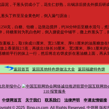
蒜泥，干葱头切成小丁，花生仁炒熟，出锅凉后搓去外膜后研
葱头丁炸至呈金黄色时，倒入漏勺沥油；
250克，白糖、饴糖，边熬边搅拌，约30分钟后至糖水混匀，
，待糖浆转为乳白色时，倒入搪瓷盆中铺平，撒上炸葱头丁，
案板上，取1块成11厘米、宽2.5厘米、厚0.1厘米的油葱糖放
香菜段2.5克，再拔出1块长10厘米、宽2厘米、厚0.1厘米
前平行的抹上一行，然后将左右饼皮折在葱油糖上面，再从
返回首页
返回其他特色饼做法大全
返回福建特色饼
信息举报中心
中国互联网协
110 报警服务
中饼网首页
关于我们
联系我们
法律声明
申请友情链接
pyright © 2025 Bing.cn.com All Rights Reserved. 中饼网 版