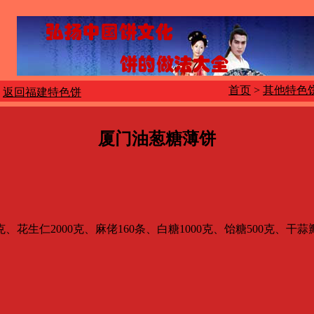
首页
>
其他特色
返回福建特色饼
厦门油葱糖薄饼
生仁2000克、麻佬160条、白糖1000克、饴糖500克、干蒜瓣
。