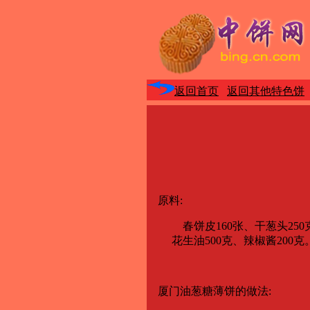
返回首页
返回其他特色饼
原料:
春饼皮160张、干葱头250克、花
花生油500克、辣椒酱200克
厦门油葱糖薄饼的做法: