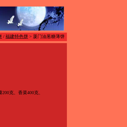
饼
/
福建特色饼
> 厦门油葱糖薄饼
200克、香菜400克、