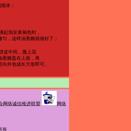
成细末；
煮沸起泡呈黄褐色时，
撒匀，这样油葱糖就做好了；
在饼皮中间，撒上花
的油葱糖盖在上面，再
里向外包成长方形即可。
会网络诚信推进联盟
网络
权所有