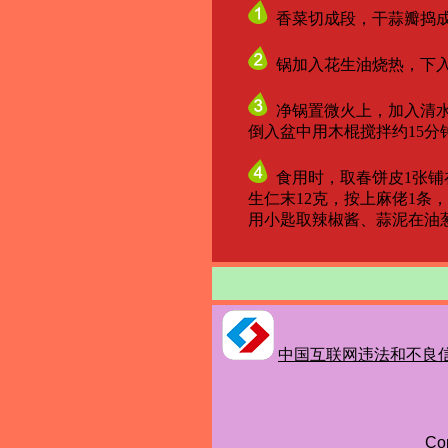
香菜切成段，干蒜瓣捣成
锅加入花生油烧热，下入
净锅置微火上，加入清水
倒入盆中用木棍搅拌约15分钟
食用时，取春饼皮1张铺在
生仁末12克，按上麻佬1条，放上
用小匙取辣椒酱、蒜泥在油葱糖
中国互联网违法和不良
Co