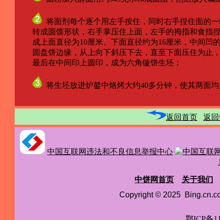
将面剂每个逐个用左手按住，同时右手捏住面的一
转成圆馍形状，右手掌压住上面，左手的拇指和食指捏
成上面直径为10厘米、下面直径约为16厘米，中间凹
圆盘饼边缘，从上向下斜压下去，直至下面压住为止，
最后在中间印上圆印，成为六角镟饼生坯；
将生坯放进炉鏊中烙烤大约40多分钟，使其两面均
返回首页
返回
中国互联网违法和不良信息举报中心
中饼网首页
关于我们
Copyright © 2025 Bing.cn
鄂ICP备11