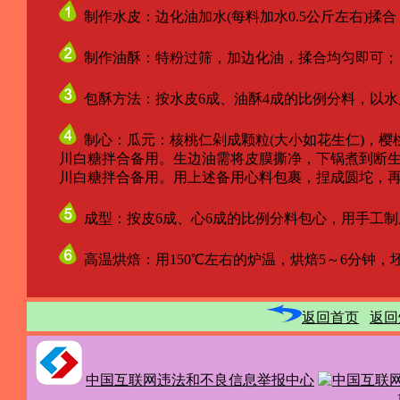
制作水皮：边化油加水(每料加水0.5公斤左右)揉合
制作油酥：特粉过筛，加边化油，揉合均匀即可；
包酥方法：按水皮6成、油酥4成的比例分料，以
制心：瓜元：核桃仁剁成颗粒(大小如花生仁)，樱
川白糖拌合备用。生边油需将皮膜撕净，下锅煮到断生程
川白糖拌合备用。用上述备用心料包裹，捏成圆坨，再
成型：按皮6成、心6成的比例分料包心，用手工
高温烘焙：用150℃左右的炉温，烘焙5～6分钟
返回首页
返回
中国互联网违法和不良信息举报中心